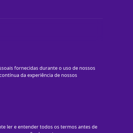
ssoais fornecidas durante o uso de nossos
 contínua da experiência de nossos
te ler e entender todos os termos antes de