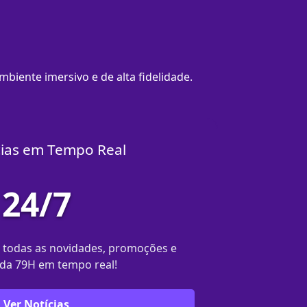
biente imersivo e de alta fidelidade.
cias em Tempo Real
24/7
e todas as novidades, promoções e
 da 79H em tempo real!
Ver Notícias