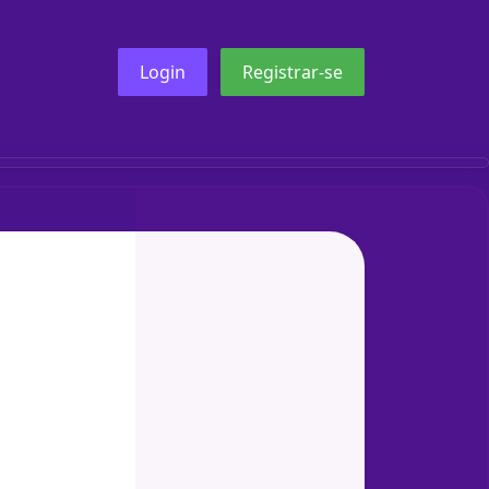
Login
Registrar-se