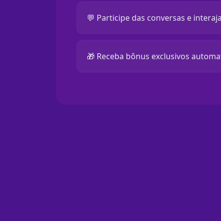
💬 Participe das conversas e interaj
🎁 Receba bônus exclusivos autom