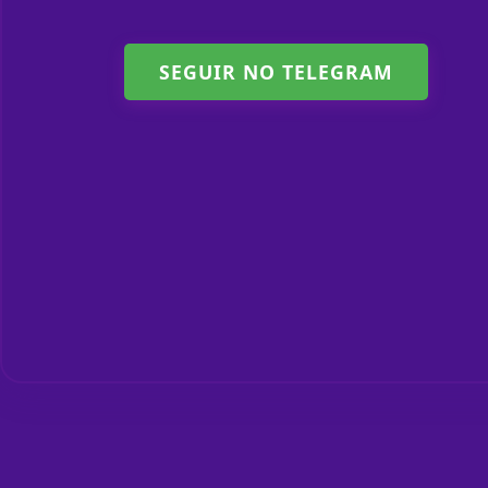
SEGUIR NO TELEGRAM