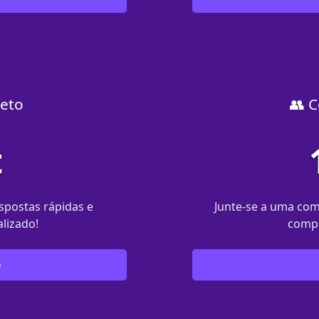
reto
👥 
t
espostas rápidas e
Junte-se a uma com
lizado!
compa
e