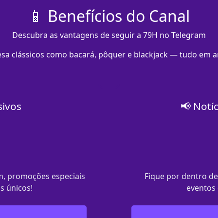
📱 Benefícios do Canal
Descubra as vantagens de seguir a 79H no Telegram
sa clássicos como bacará, pôquer e blackjack — tudo em am
sivos
📢 Notí
m, promoções especiais
Fique por dentro d
s únicos!
eventos