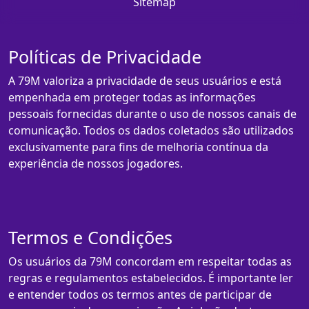
Sitemap
Políticas de Privacidade
A 79M valoriza a privacidade de seus usuários e está
empenhada em proteger todas as informações
pessoais fornecidas durante o uso de nossos canais de
comunicação. Todos os dados coletados são utilizados
exclusivamente para fins de melhoria contínua da
experiência de nossos jogadores.
Termos e Condições
Os usuários da 79M concordam em respeitar todas as
regras e regulamentos estabelecidos. É importante ler
e entender todos os termos antes de participar de