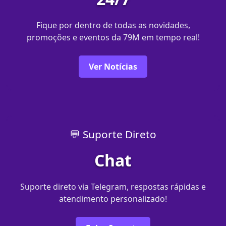
Fique por dentro de todas as novidades,
promoções e eventos da 79M em tempo real!
Ver Notícias
💬 Suporte Direto
Chat
Suporte direto via Telegram, respostas rápidas e
atendimento personalizado!