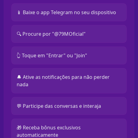
📱 Baixe o app Telegram no seu dispositivo
🔍 Procure por "@79MOficial"
👆 Toque em "Entrar" ou "Join"
🔔 Ative as notificações para não perder
nada
💬 Participe das conversas e interaja
🎁 Receba bônus exclusivos
automaticamente