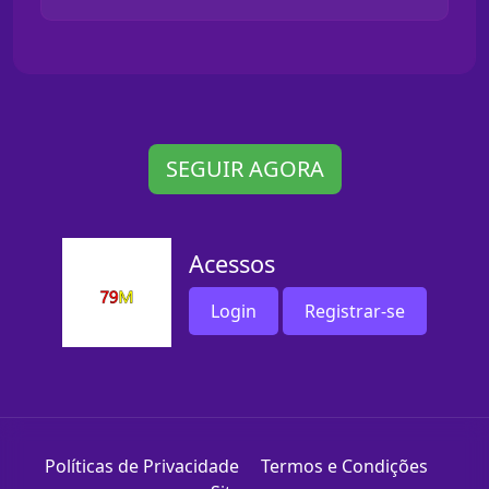
SEGUIR AGORA
Acessos
Login
Registrar-se
Políticas de Privacidade
Termos e Condições