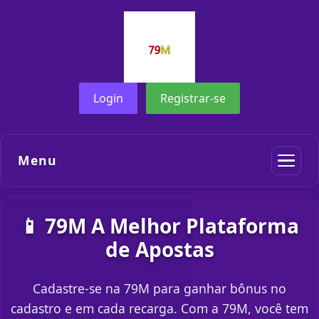
Login
Registrar-se
Menu
📱 79M A Melhor Plataforma
de Apostas
Cadastre-se na 79M para ganhar bônus no
cadastro e em cada recarga. Com a 79M, você tem