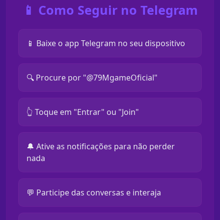
📱 Como Seguir no Telegram
📱 Baixe o app Telegram no seu dispositivo
🔍 Procure por "@79MgameOficial"
👆 Toque em "Entrar" ou "Join"
🔔 Ative as notificações para não perder
nada
💬 Participe das conversas e interaja