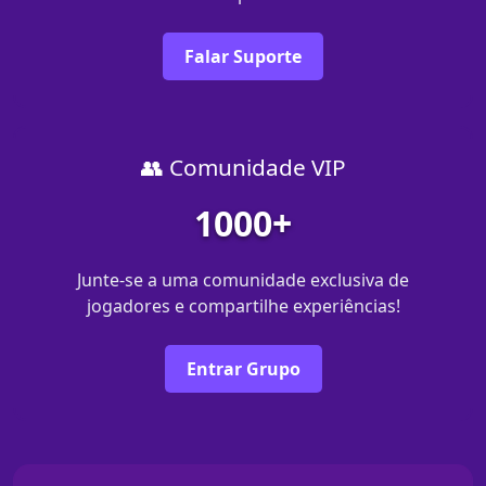
Falar Suporte
👥 Comunidade VIP
1000+
Junte-se a uma comunidade exclusiva de
jogadores e compartilhe experiências!
Entrar Grupo