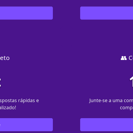
reto
👥 
t
espostas rápidas e
Junte-se a uma com
lizado!
compa
e