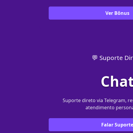
Ver Bônus
💬 Suporte Di
Cha
Suporte direto via Telegram, r
atendimento persona
Falar Suport