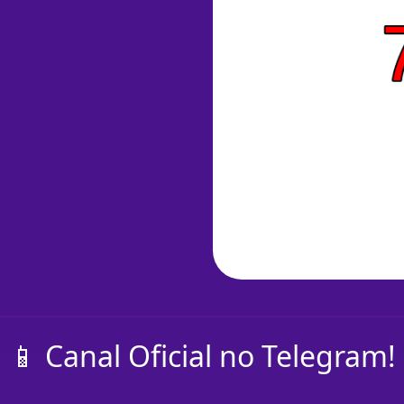
📱 Canal Oficial no Telegram!