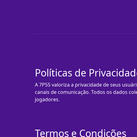
Políticas de Privacida
A 7P55 valoriza a privacidade de seus usuá
canais de comunicação. Todos os dados cole
jogadores.
Termos e Condições