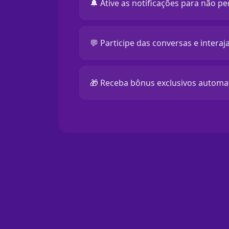
🔔 Ative as notificações para não p
💬 Participe das conversas e interaj
🎁 Receba bônus exclusivos autom