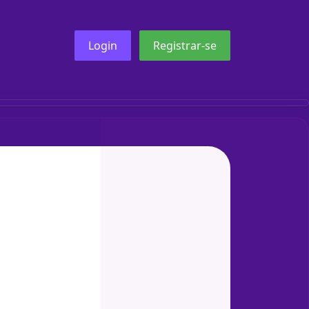
Login
Registrar-se