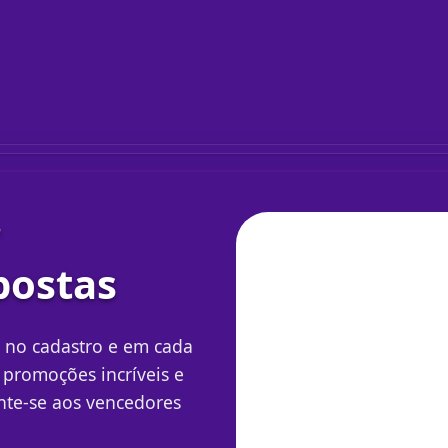
r
postas
 no cadastro e em cada
 promoções incríveis e
unte-se aos vencedores