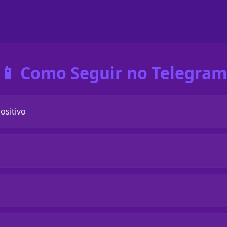
📱 Como Seguir no Telegram
ositivo