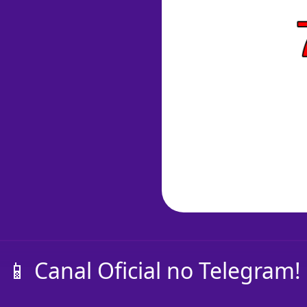
📱 Canal Oficial no Telegram!