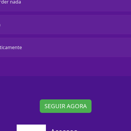
erder nada
a
aticamente
SEGUIR AGORA