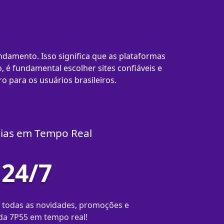
damento. Isso significa que as plataformas
 é fundamental escolher sites confiáveis e
 para os usuários brasileiros.
cias em Tempo Real
24/7
e todas as novidades, promoções e
da 7P55 em tempo real!