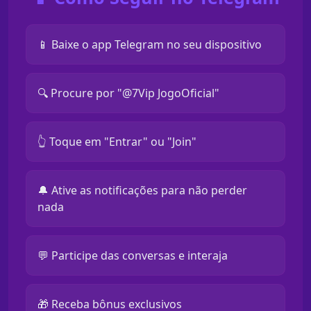
📱 Baixe o app Telegram no seu dispositivo
🔍 Procure por "@7Vip JogoOficial"
👆 Toque em "Entrar" ou "Join"
🔔 Ative as notificações para não perder
nada
💬 Participe das conversas e interaja
🎁 Receba bônus exclusivos