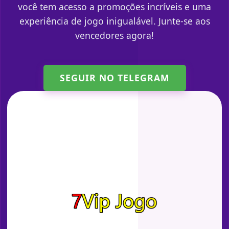
você tem acesso a promoções incríveis e uma
experiência de jogo inigualável. Junte-se aos
vencedores agora!
SEGUIR NO TELEGRAM