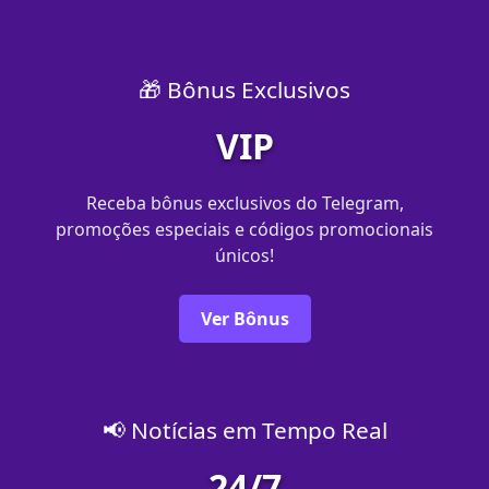
🎁 Bônus Exclusivos
VIP
Receba bônus exclusivos do Telegram,
promoções especiais e códigos promocionais
únicos!
Ver Bônus
📢 Notícias em Tempo Real
24/7