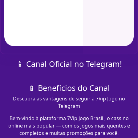
📱 Canal Oficial no Telegram!
📱 Benefícios do Canal
Descubra as vantagens de seguir a 7Vip Jogo no
Telegram
Bem-vindo à plataforma 7Vip Jogo Brasil , o cassino
online mais popular — com os jogos mais quentes e
completos e muitas promoções para você.