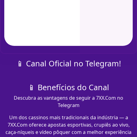
📱 Canal Oficial no Telegram!
📱 Benefícios do Canal
Descubra as vantagens de seguir a 7XX.Com no
Telegram
Um dos cassinos mais tradicionais da indústria — a
7XX.Com oferece apostas esportivas, crupiês ao vivo,
caça-níqueis e vídeo pôquer com a melhor experiência