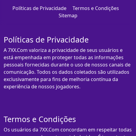
Políticas de Privacidade
Termos e Condições
Sitemap
Políticas de Privacidade
A 7XX.Com valoriza a privacidade de seus usuários e
está empenhada em proteger todas as informações
pessoais fornecidas durante o uso de nossos canais de
comunicação. Todos os dados coletados são utilizados
exclusivamente para fins de melhoria contínua da
experiência de nossos jogadores.
Termos e Condições
Os usuários da 7XX.Com concordam em respeitar todas